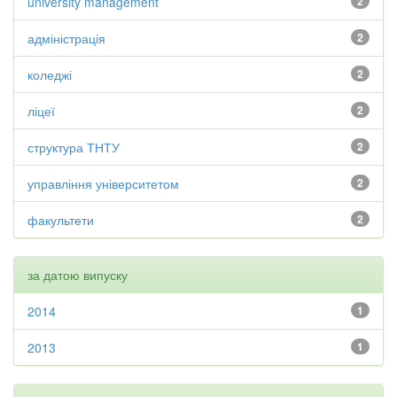
university management
2
адміністрація
2
коледжі
2
ліцеї
2
структура ТНТУ
2
управління університетом
2
факультети
2
за датою випуску
2014
1
2013
1