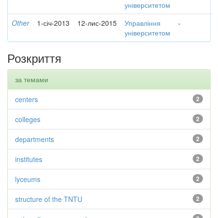
університетом
Other
1-січ-2013
12-лис-2015
Управління
-
університетом
Розкриття
за темами
centers
2
colleges
2
departments
2
institutes
2
lyceums
2
structure of the TNTU
2