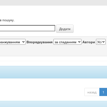
в пошуку.
Впорядкування
Автори
назад
1