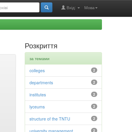
Вхід:
Мова
Розкриття
за темами
colleges
2
departments
2
institutes
2
lyceums
2
structure of the TNTU
2
university management
2