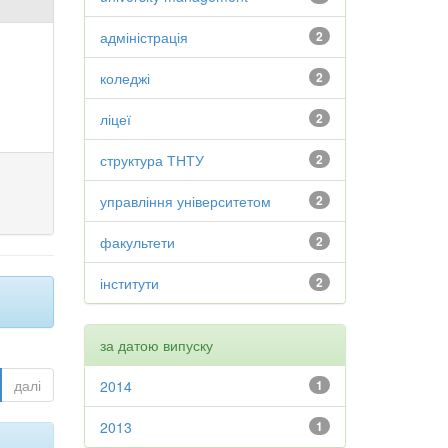
адміністрація
2
коледжі
2
ліцеї
2
структура ТНТУ
2
управління університетом
2
факультети
2
інститути
2
за датою випуску
далі
2014
1
2013
1