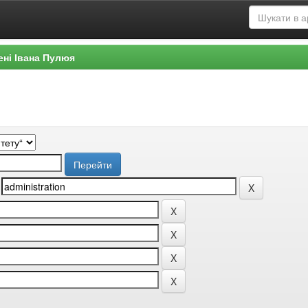
ені Івана Пулюя