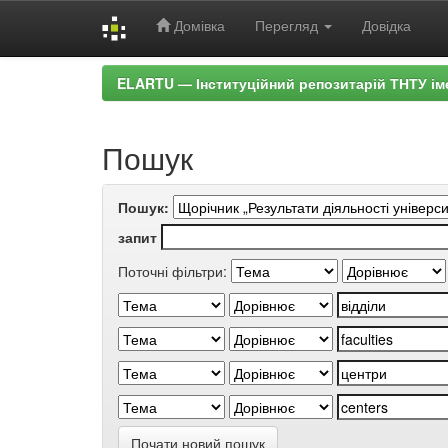
Домівка
Перегляд
Довідка
Skip
ELARTU — Інституційний репозитарій ТНТУ ім
navigation
Пошук
Пошук:
запит
Поточні фільтри:
Почати новий пошук