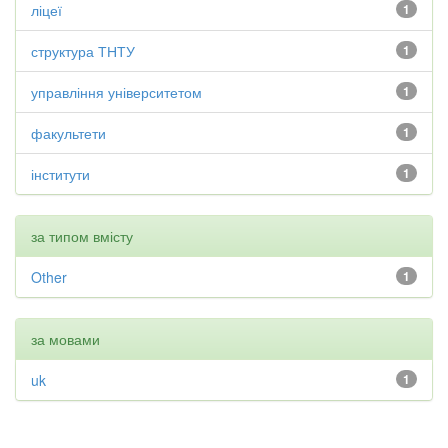
ліцеї
1
структура ТНТУ
1
управління університетом
1
факультети
1
інститути
1
за типом вмісту
Other
1
за мовами
uk
1