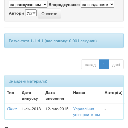
Впорядкування
Автори
Результати 1-1 зі 1 (час пошуку: 0.001 секунди).
назад
1
далі
Знайдені матеріали:
Тип
Дата
Дата
Назва
Автор(и)
випуску
внесення
Other
1-січ-2013
12-лис-2015
Управління
-
університетом