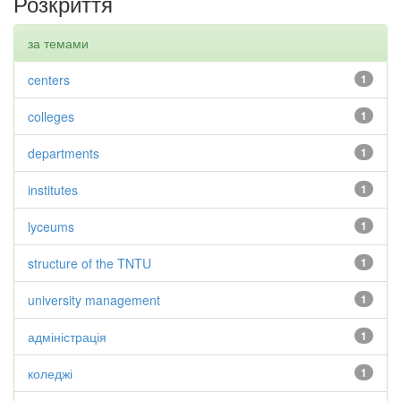
Розкриття
за темами
centers
1
colleges
1
departments
1
institutes
1
lyceums
1
structure of the TNTU
1
university management
1
адміністрація
1
коледжі
1