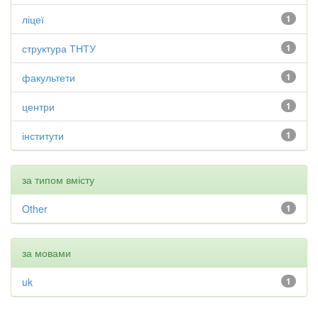
ліцеї
1
структура ТНТУ
1
факультети
1
центри
1
інститути
1
за типом вмісту
Other
1
за мовами
uk
1