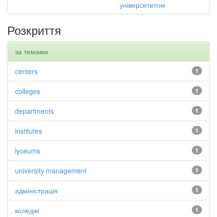
університетом
Розкриття
за темами
centers
1
colleges
1
departments
1
institutes
1
lyceums
1
university management
1
адміністрація
1
коледжі
1