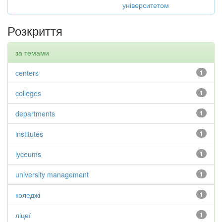
університетом
Розкриття
за темами
centers
1
colleges
1
departments
1
institutes
1
lyceums
1
university management
1
коледжі
1
ліцеї
1