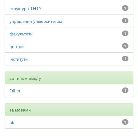
структура ТНТУ
1
управління університетом
1
факультети
1
центри
1
інститути
1
за типом вмісту
Other
1
за мовами
uk
1