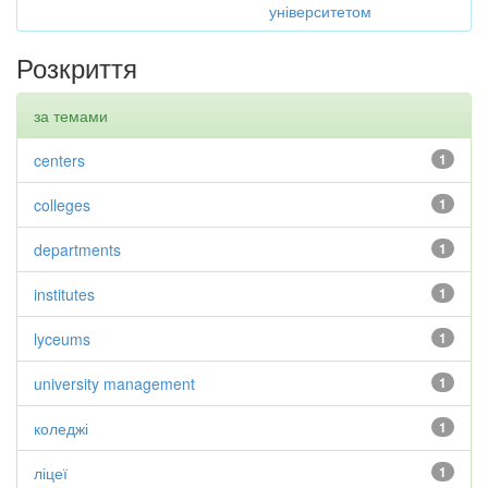
університетом
Розкриття
за темами
centers
1
colleges
1
departments
1
institutes
1
lyceums
1
university management
1
коледжі
1
ліцеї
1