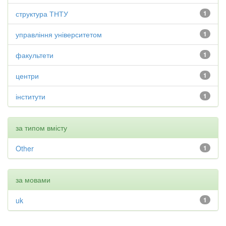
структура ТНТУ
1
управління університетом
1
факультети
1
центри
1
інститути
1
за типом вмісту
Other
1
за мовами
uk
1