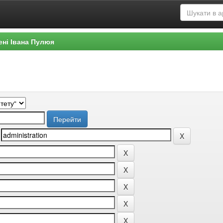
ені Івана Пулюя