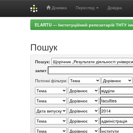
Домівка
Перегляд
Довідка
Skip
ELARTU — Інституційний репозитарій ТНТУ ім
navigation
Пошук
Пошук:
запит
Поточні фільтри: