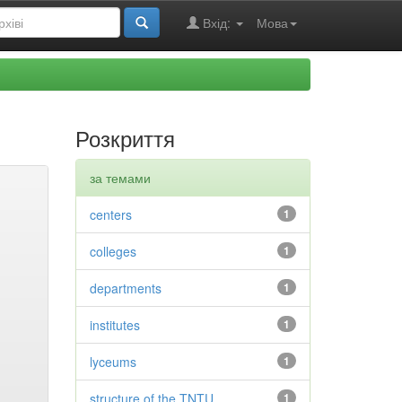
Вхід:
Мова
Розкриття
за темами
centers
1
colleges
1
departments
1
institutes
1
lyceums
1
structure of the TNTU
1