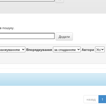
в пошуку.
Впорядкування
Автори
назад
1