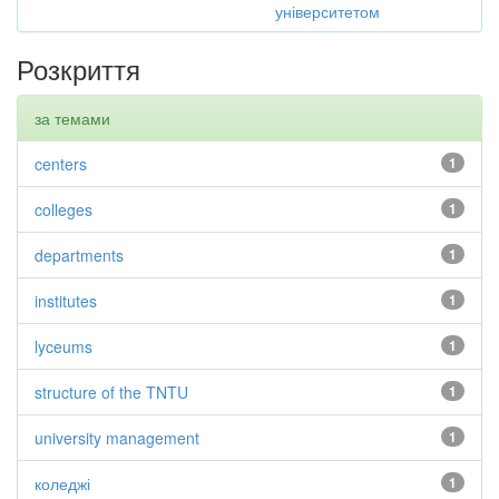
університетом
Розкриття
за темами
centers
1
colleges
1
departments
1
institutes
1
lyceums
1
structure of the TNTU
1
university management
1
коледжі
1