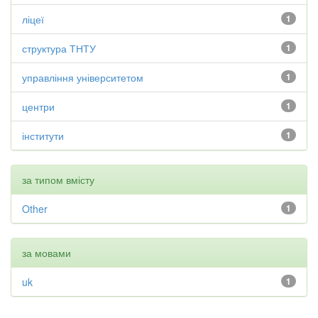
ліцеї
1
структура ТНТУ
1
управління університетом
1
центри
1
інститути
1
за типом вмісту
Other
1
за мовами
uk
1