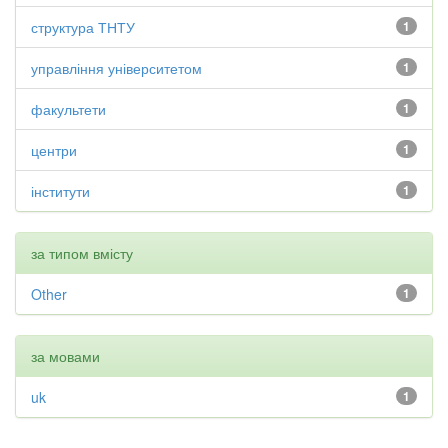
структура ТНТУ
1
управління університетом
1
факультети
1
центри
1
інститути
1
за типом вмісту
Other
1
за мовами
uk
1