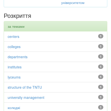
університетом
Розкриття
за темами
centers
1
colleges
1
departments
1
institutes
1
lyceums
1
structure of the TNTU
1
university management
1
коледжі
1