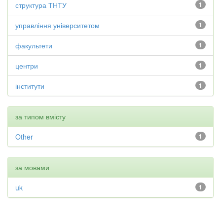
структура ТНТУ
1
управління університетом
1
факультети
1
центри
1
інститути
1
за типом вмісту
Other
1
за мовами
uk
1