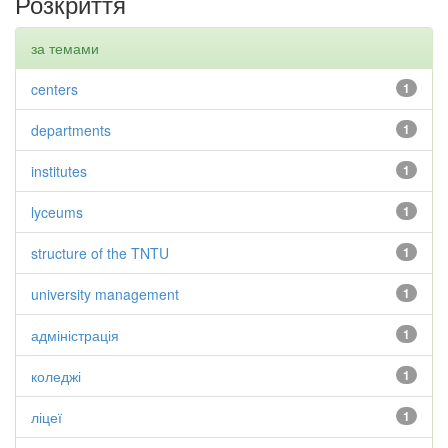
Розкриття
за темами
centers
1
departments
1
institutes
1
lyceums
1
structure of the TNTU
1
university management
1
адміністрація
1
коледжі
1
ліцеї
1