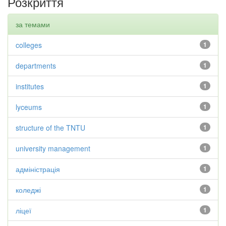
Розкриття
за темами
colleges
1
departments
1
institutes
1
lyceums
1
structure of the TNTU
1
university management
1
адміністрація
1
коледжі
1
ліцеї
1