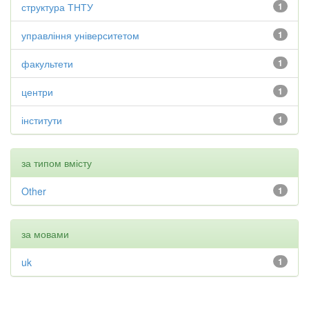
структура ТНТУ
1
управління університетом
1
факультети
1
центри
1
інститути
1
за типом вмісту
Other
1
за мовами
uk
1