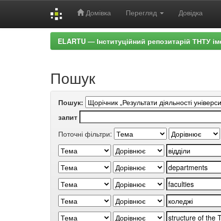
Домівка
Перегляд
Довідка
Skip
ELARTU — Інституційний репозитарій ТНТУ ім
navigation
Пошук
Пошук:
запит
Поточні фільтри: