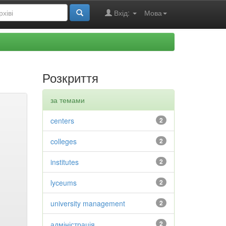
Вхід:
Мова
Розкриття
за темами
centers
2
colleges
2
institutes
2
lyceums
2
university management
2
адміністрація
2