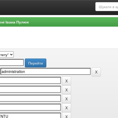
ені Івана Пулюя