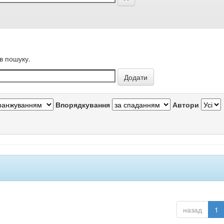
в пошуку.
Впорядкування
Автори
назад
1