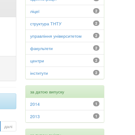
ліцеї
2
структура ТНТУ
2
управління університетом
2
факультети
2
центри
2
інститути
2
за датою випуску
2014
1
2013
1
далі