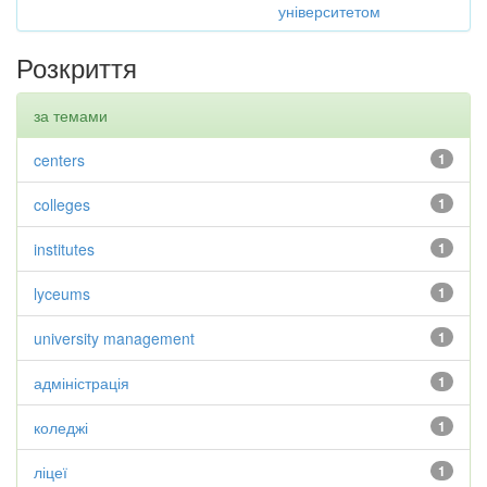
університетом
Розкриття
за темами
centers
1
colleges
1
institutes
1
lyceums
1
university management
1
адміністрація
1
коледжі
1
ліцеї
1