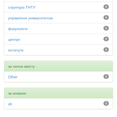
структура ТНТУ
1
управління університетом
1
факультети
1
центри
1
інститути
1
за типом вмісту
Other
1
за мовами
uk
1