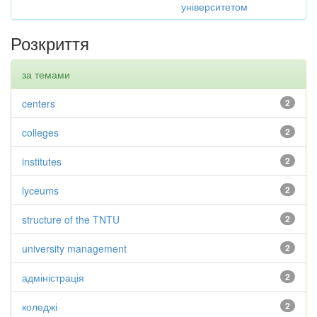
університетом
Розкриття
за темами
centers
2
colleges
2
institutes
2
lyceums
2
structure of the TNTU
2
university management
2
адміністрація
2
коледжі
2