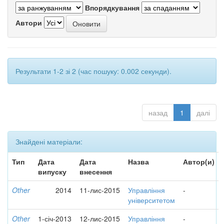
Впорядкування
Автори
Результати 1-2 зі 2 (час пошуку: 0.002 секунди).
назад
1
далі
Знайдені матеріали:
Тип
Дата
Дата
Назва
Автор(и)
випуску
внесення
Other
2014
11-лис-2015
Управління
-
університетом
Other
1-січ-2013
12-лис-2015
Управління
-