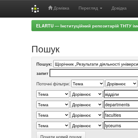
Домівка
Перегляд
Довідка
Skip
ELARTU — Інституційний репозитарій ТНТУ ім
navigation
Пошук
Пошук:
запит
Поточні фільтри:
Почати новий пошук