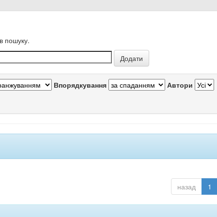
в пошуку.
Впорядкування
Автори
назад
1