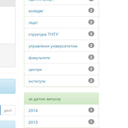
коледжі
2
ліцеї
2
структура ТНТУ
2
управління університетом
2
факультети
2
центри
2
інститути
2
за датою випуску
далі
2014
1
2013
1