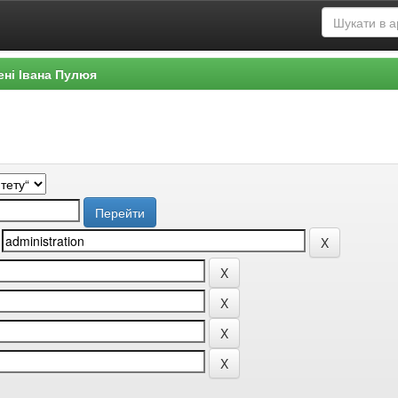
ені Івана Пулюя