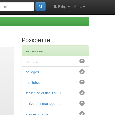
Вхід:
Мова
Розкриття
за темами
centers
2
colleges
2
institutes
2
structure of the TNTU
2
university management
2
адміністрація
2