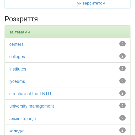
університетом
Розкриття
за темами
centers
2
colleges
2
institutes
2
lyceums
2
structure of the TNTU
2
university management
2
адміністрація
2
коледжі
2