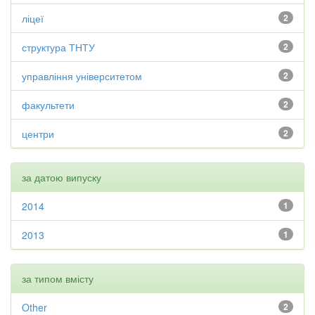
ліцеї
2
структура ТНТУ
2
управління університетом
2
факультети
2
центри
2
за датою випуску
2014
1
2013
1
за типом вмісту
Other
2