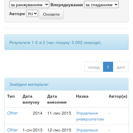
Впорядкування
Автори
Результати 1-2 зі 2 (час пошуку: 0.002 секунди).
назад
1
далі
Знайдені матеріали:
Тип
Дата
Дата
Назва
Автор(и)
випуску
внесення
Other
2014
11-лис-2015
Управління
-
університетом
Other
1-січ-2013
12-лис-2015
Управління
-