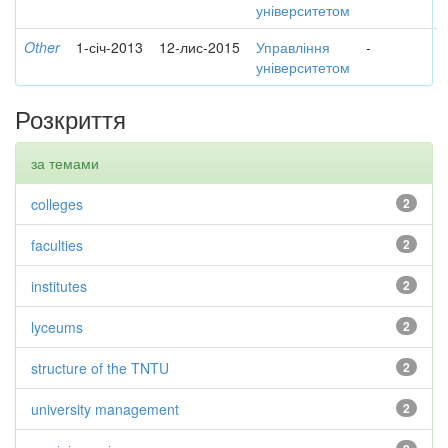
університетом
Other
1-січ-2013
12-лис-2015
Управління
-
університетом
Розкриття
за темами
colleges
2
faculties
2
institutes
2
lyceums
2
structure of the TNTU
2
university management
2