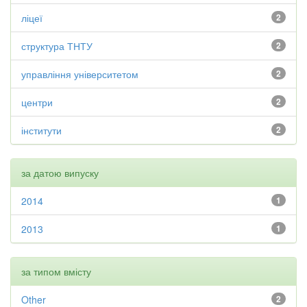
ліцеї
2
структура ТНТУ
2
управління університетом
2
центри
2
інститути
2
за датою випуску
2014
1
2013
1
за типом вмісту
Other
2