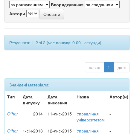
Впорядкування
Автори
Результати 1-2 зі 2 (час пошуку: 0.001 секунди).
назад
1
далі
Знайдені матеріали:
Тип
Дата
Дата
Назва
Автор(и)
випуску
внесення
Other
2014
11-лис-2015
Управління
-
університетом
Other
1-січ-2013
12-лис-2015
Управління
-