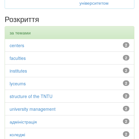
університетом
Розкриття
за темами
centers
2
faculties
2
institutes
2
lyceums
2
structure of the TNTU
2
university management
2
адміністрація
2
коледжі
2