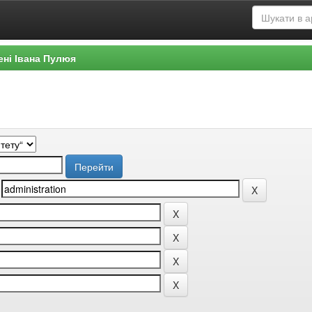
ені Івана Пулюя