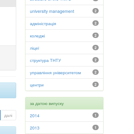
university management
2
адміністрація
2
коледжі
2
ліцеї
2
структура ТНТУ
2
управління університетом
2
центри
2
за датою випуску
далі
2014
1
2013
1