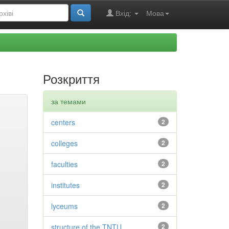
Вхід:
Мова
Розкриття
за темами
centers
2
colleges
2
faculties
2
institutes
2
lyceums
2
structure of the TNTU
2