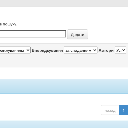
в пошуку.
Впорядкування
Автори
назад
1