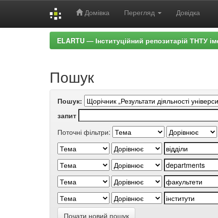
Домівка
Перегляд
Довідка
Skip
ELARTU — Інституційний репозитарій ТНТУ ім
navigation
Пошук
Пошук:
запит
Поточні фільтри:
Почати новий пошук