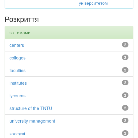
університетом
Розкриття
за темами
centers
2
colleges
2
faculties
2
institutes
2
lyceums
2
structure of the TNTU
2
university management
2
коледжі
2