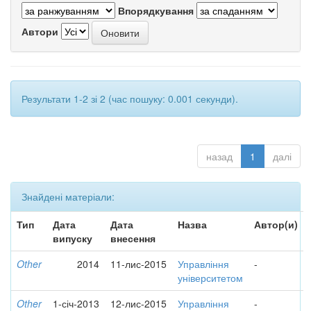
Впорядкування
Автори
Результати 1-2 зі 2 (час пошуку: 0.001 секунди).
назад
1
далі
Знайдені матеріали:
Тип
Дата
Дата
Назва
Автор(и)
випуску
внесення
Other
2014
11-лис-2015
Управління
-
університетом
Other
1-січ-2013
12-лис-2015
Управління
-