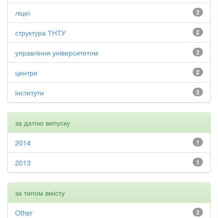
ліцеї
2
структура ТНТУ
2
управління університетом
2
центри
2
інститути
2
за датою випуску
2014
1
2013
1
за типом вмісту
Other
2