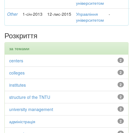
університетом
Other
1-січ-2013
12-лис-2015
Управління
-
університетом
Розкриття
за темами
centers
2
colleges
2
institutes
2
structure of the TNTU
2
university management
2
адміністрація
2