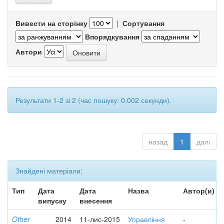
Вивести на сторінку
|
Сортування
Впорядкування
Автори
Результати 1-2 зі 2 (час пошуку: 0.002 секунди).
назад
1
далі
Знайдені матеріали:
Тип
Дата
Дата
Назва
Автор(и)
випуску
внесення
Other
2014
11-лис-2015
Управління
-