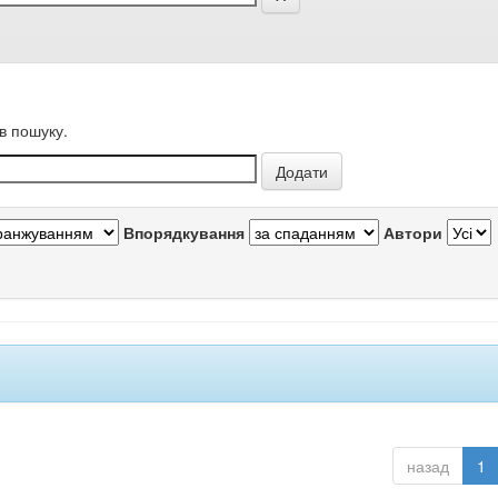
в пошуку.
Впорядкування
Автори
назад
1