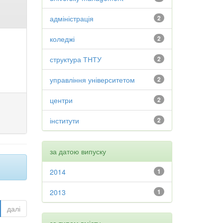
адміністрація
2
коледжі
2
структура ТНТУ
2
управління університетом
2
центри
2
інститути
2
за датою випуску
2014
1
2013
1
далі