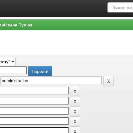
ені Івана Пулюя