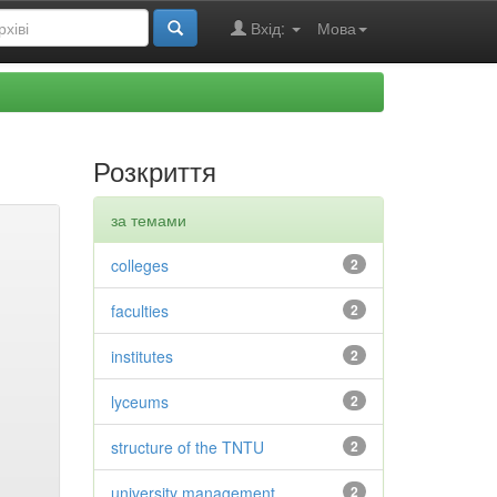
Вхід:
Мова
Розкриття
за темами
colleges
2
faculties
2
institutes
2
lyceums
2
structure of the TNTU
2
university management
2