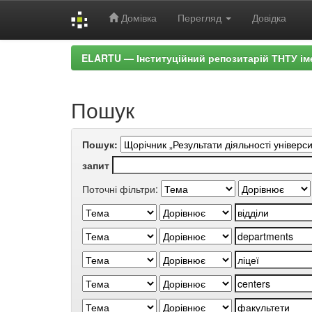
Домівка
Перегляд
Довідка
Skip
ELARTU — Інституційний репозитарій ТНТУ ім
navigation
Пошук
Пошук:
запит
Поточні фільтри: