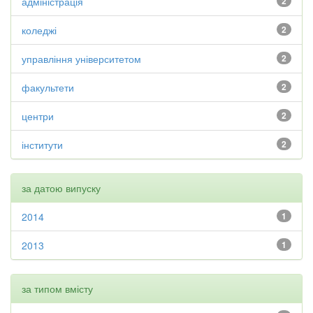
адміністрація
2
коледжі
2
управління університетом
2
факультети
2
центри
2
інститути
2
за датою випуску
2014
1
2013
1
за типом вмісту