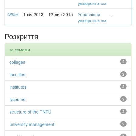
університетом
Other
1-січ-2013
12-лис-2015
Управління
-
університетом
Розкриття
за темами
colleges
2
faculties
2
institutes
2
lyceums
2
structure of the TNTU
2
university management
2