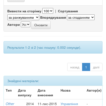
Вивести на сторінку
|
Сортування
Впорядкування
Автори
Результати 1-2 зі 2 (час пошуку: 0.002 секунди).
назад
1
далі
Знайдені матеріали:
Тип
Дата
Дата
Назва
Автор(и)
випуску
внесення
Other
2014
11-лис-2015
Управління
-