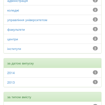
адміністрація
2
коледжі
2
управління університетом
2
факультети
2
центри
2
інститути
2
за датою випуску
2014
1
2013
1
за типом вмісту