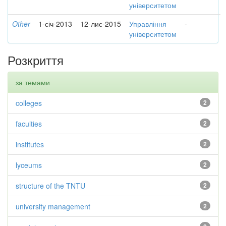
університетом
Other
1-січ-2013
12-лис-2015
Управління
-
університетом
Розкриття
за темами
colleges
2
faculties
2
institutes
2
lyceums
2
structure of the TNTU
2
university management
2