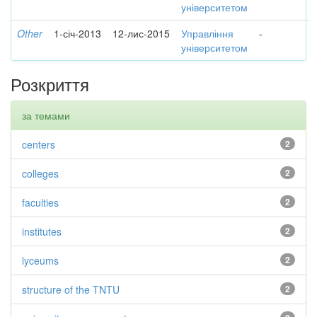
університетом
Other
1-січ-2013
12-лис-2015
Управління
-
університетом
Розкриття
за темами
centers
2
colleges
2
faculties
2
institutes
2
lyceums
2
structure of the TNTU
2