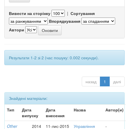
Вивести на сторінку
|
Сортування
Впорядкування
Автори
Результати 1-2 зі 2 (час пошуку: 0.002 секунди).
назад
1
далі
Знайдені матеріали:
Тип
Дата
Дата
Назва
Автор(и)
випуску
внесення
Other
2014
11-лис-2015
Управління
-