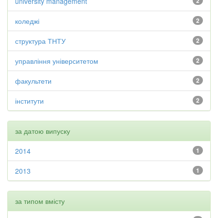
university management
2
коледжі
2
структура ТНТУ
2
управління університетом
2
факультети
2
інститути
2
за датою випуску
2014
1
2013
1
за типом вмісту