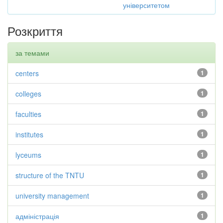
університетом
Розкриття
за темами
centers
1
colleges
1
faculties
1
institutes
1
lyceums
1
structure of the TNTU
1
university management
1
адміністрація
1