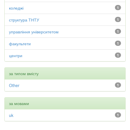
коледжі
1
структура ТНТУ
1
управління університетом
1
факультети
1
центри
1
за типом вмісту
Other
1
за мовами
uk
1