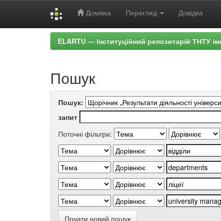
Домівка
Перегляд
Довідка
Skip
ELARTU — Інституційний репозитарій ТНТУ ім
navigation
Пошук
Пошук:
запит
Поточні фільтри:
Почати новий пошук