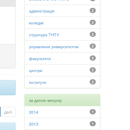
адміністрація
2
коледжі
2
структура ТНТУ
2
управління університетом
2
факультети
2
центри
2
інститути
2
за датою випуску
далі
2014
1
2013
1