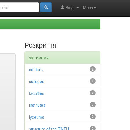
Вхід:
Мова
Розкриття
за темами
centers
2
colleges
2
faculties
2
institutes
2
lyceums
2
structure of the TNTU
2