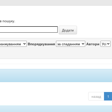
в пошуку.
Впорядкування
Автори
назад
1