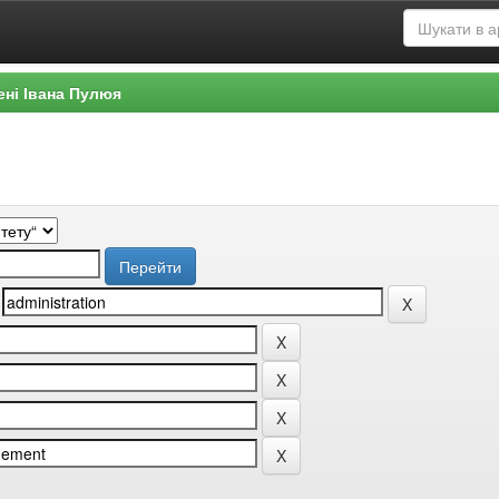
ені Івана Пулюя