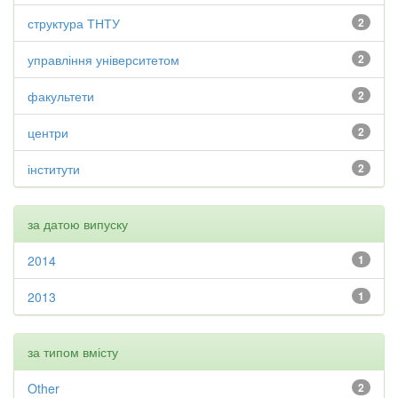
структура ТНТУ
2
управління університетом
2
факультети
2
центри
2
інститути
2
за датою випуску
2014
1
2013
1
за типом вмісту
Other
2