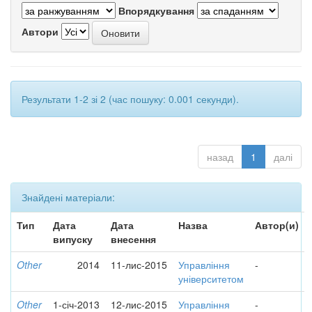
Впорядкування
Автори
Результати 1-2 зі 2 (час пошуку: 0.001 секунди).
назад
1
далі
Знайдені матеріали:
Тип
Дата
Дата
Назва
Автор(и)
випуску
внесення
Other
2014
11-лис-2015
Управління
-
університетом
Other
1-січ-2013
12-лис-2015
Управління
-