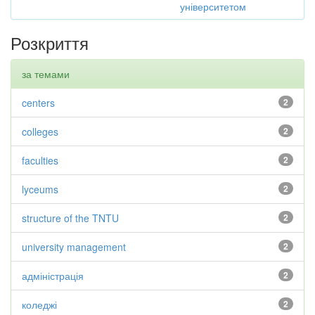
університетом
Розкриття
за темами
centers
2
colleges
2
faculties
2
lyceums
2
structure of the TNTU
2
university management
2
адміністрація
2
коледжі
2