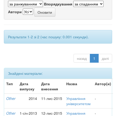
Впорядкування
Автори
Результати 1-2 зі 2 (час пошуку: 0.001 секунди).
назад
1
далі
Знайдені матеріали:
Тип
Дата
Дата
Назва
Автор(и)
випуску
внесення
Other
2014
11-лис-2015
Управління
-
університетом
Other
1-січ-2013
12-лис-2015
Управління
-