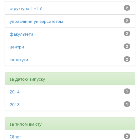
структура ТНТУ
2
управління університетом
2
факультети
2
центри
2
інститути
2
за датою випуску
2014
1
2013
1
за типом вмісту
Other
2