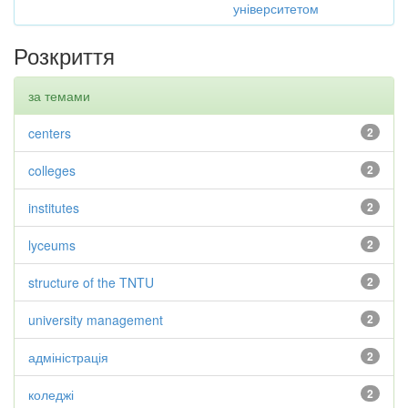
університетом
Розкриття
за темами
centers
2
colleges
2
institutes
2
lyceums
2
structure of the TNTU
2
university management
2
адміністрація
2
коледжі
2