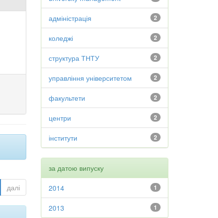
адміністрація
2
коледжі
2
структура ТНТУ
2
управління університетом
2
факультети
2
центри
2
інститути
2
за датою випуску
далі
2014
1
2013
1