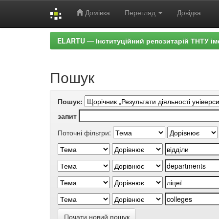
Домівка
Перегляд
Довідка
Skip
ELARTU — Інституційний репозитарій ТНТУ ім
navigation
Пошук
Пошук:
запит
Поточні фільтри:
Почати новий пошук