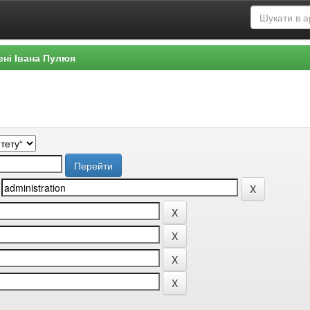
ені Івана Пулюя