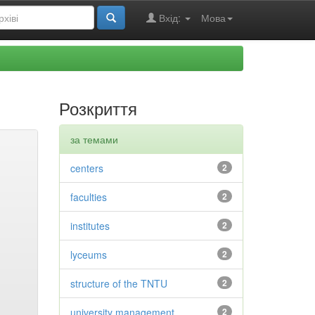
Вхід:
Мова
Розкриття
за темами
centers
2
faculties
2
institutes
2
lyceums
2
structure of the TNTU
2
university management
2