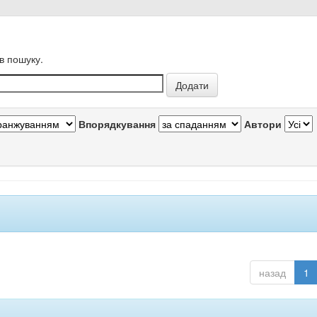
в пошуку.
Впорядкування
Автори
назад
1