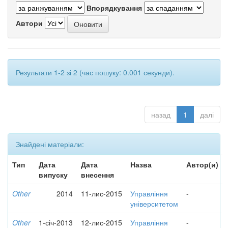
Впорядкування
Автори
Результати 1-2 зі 2 (час пошуку: 0.001 секунди).
назад
1
далі
Знайдені матеріали:
Тип
Дата
Дата
Назва
Автор(и)
випуску
внесення
Other
2014
11-лис-2015
Управління
-
університетом
Other
1-січ-2013
12-лис-2015
Управління
-