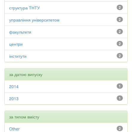
структура ТНТУ
2
управління університетом
2
факультети
2
центри
2
інститути
2
за датою випуску
2014
1
2013
1
за типом вмісту
Other
2