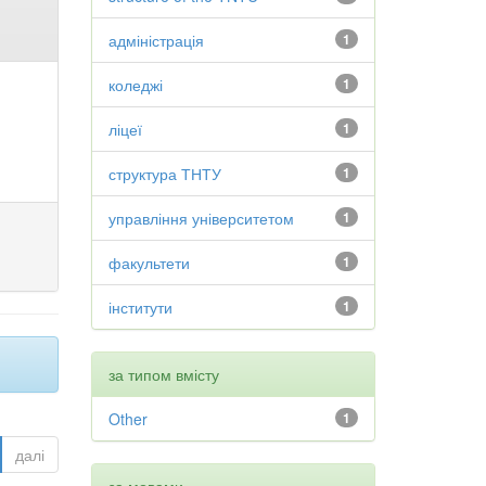
адміністрація
1
коледжі
1
ліцеї
1
структура ТНТУ
1
управління університетом
1
факультети
1
інститути
1
за типом вмісту
Other
1
далі