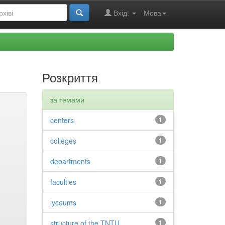
Вхід:
Мова
Розкриття
за темами
centers
1
colleges
1
departments
1
faculties
1
lyceums
1
structure of the TNTU
1