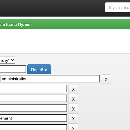
ені Івана Пулюя