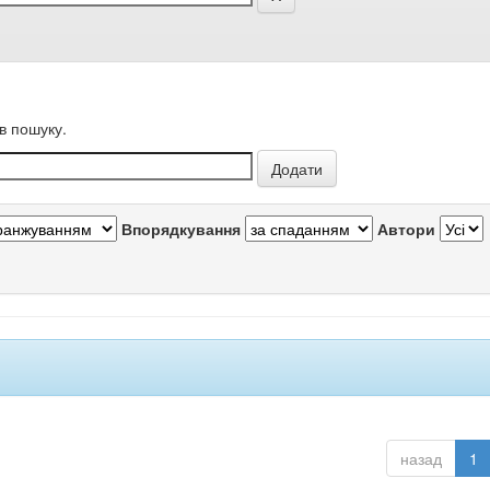
в пошуку.
Впорядкування
Автори
назад
1