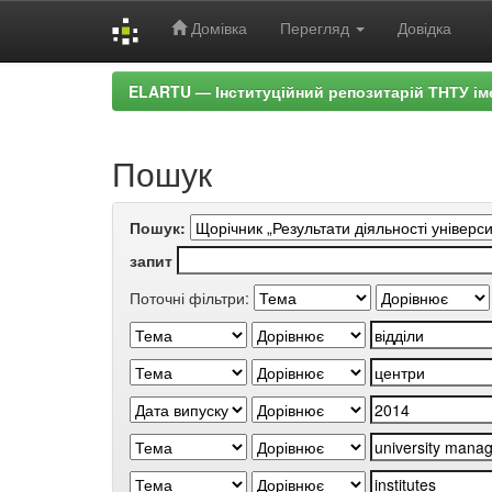
Домівка
Перегляд
Довідка
Skip
ELARTU — Інституційний репозитарій ТНТУ ім
navigation
Пошук
Пошук:
запит
Поточні фільтри: