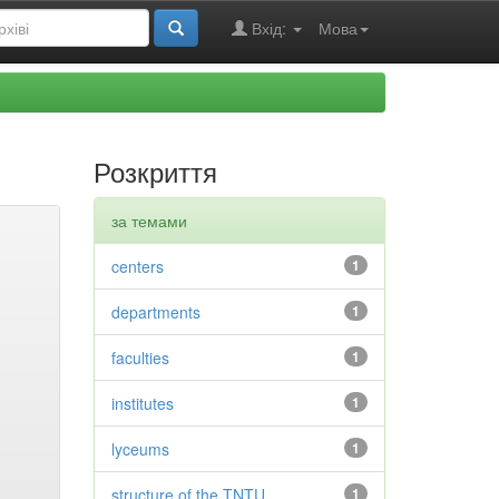
Вхід:
Мова
Розкриття
за темами
centers
1
departments
1
faculties
1
institutes
1
lyceums
1
structure of the TNTU
1