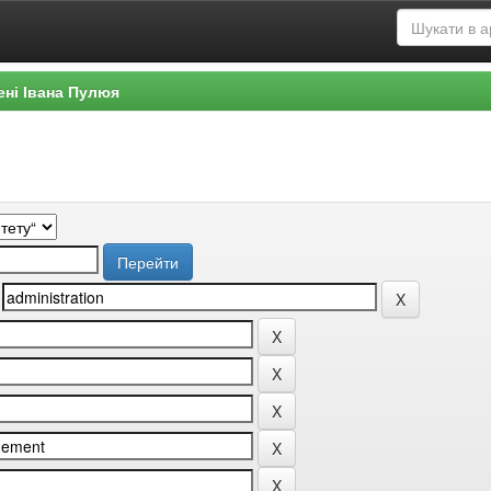
ені Івана Пулюя