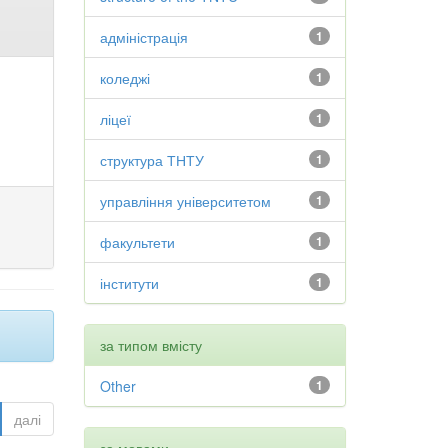
адміністрація
1
коледжі
1
ліцеї
1
структура ТНТУ
1
управління університетом
1
факультети
1
інститути
1
за типом вмісту
Other
1
далі