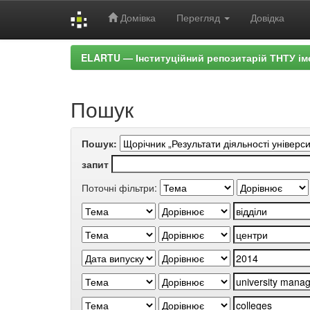
Домівка
Перегляд
Довідка
Skip
ELARTU — Інституційний репозитарій ТНТУ ім
navigation
Пошук
Пошук:
запит
Поточні фільтри: