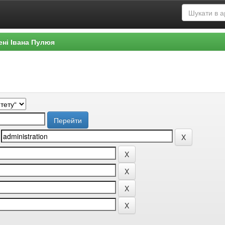
ені Івана Пулюя