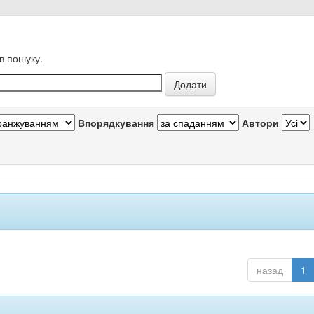
в пошуку.
Впорядкування
Автори
назад
1