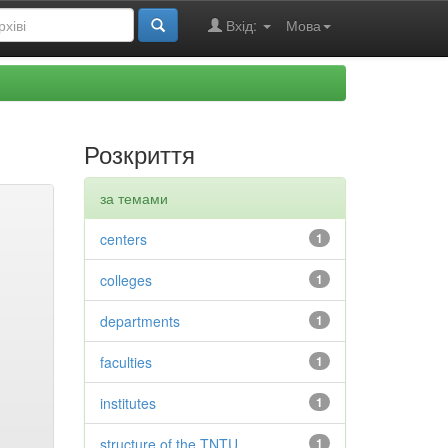
Вхід:
Мова
Розкриття
за темами
centers
1
colleges
1
departments
1
faculties
1
institutes
1
structure of the TNTU
1