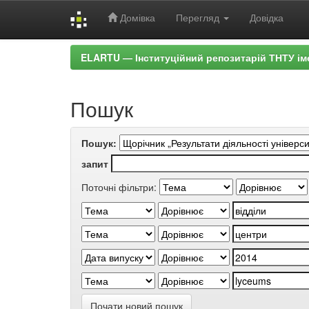
Домівка
Перегляд
Довідка
Skip
ELARTU — Інституційний репозитарій ТНТУ ім
navigation
Пошук
Пошук:
запит
Поточні фільтри:
Почати новий пошук