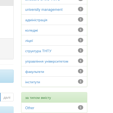
university management
1
адміністрація
1
коледжі
1
ліцеї
1
структура ТНТУ
1
управління університетом
1
факультети
1
інститути
1
далі
за типом вмісту
Other
1