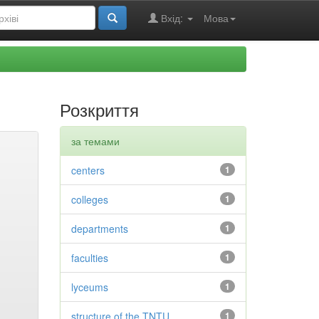
Вхід:
Мова
Розкриття
за темами
centers
1
colleges
1
departments
1
faculties
1
lyceums
1
structure of the TNTU
1