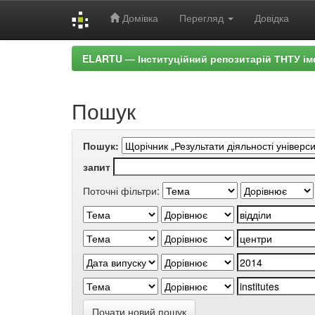
Домівка
Перегляд
Довідка
Skip
ELARTU — Інституційний репозитарій ТНТУ ім
navigation
Пошук
Пошук:
запит
Поточні фільтри:
Почати новий пошук