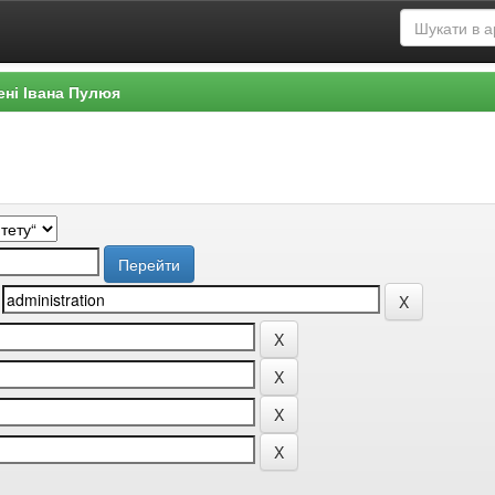
ені Івана Пулюя