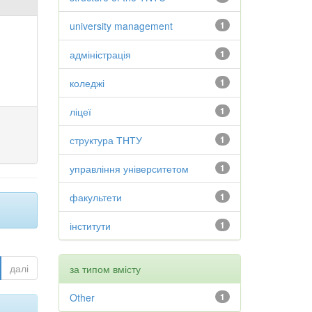
university management
1
адміністрація
1
коледжі
1
ліцеї
1
структура ТНТУ
1
управління університетом
1
факультети
1
інститути
1
далі
за типом вмісту
Other
1