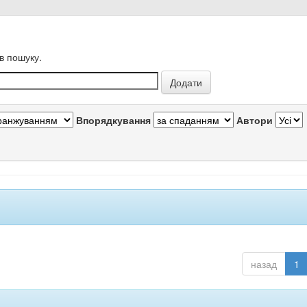
в пошуку.
Впорядкування
Автори
назад
1