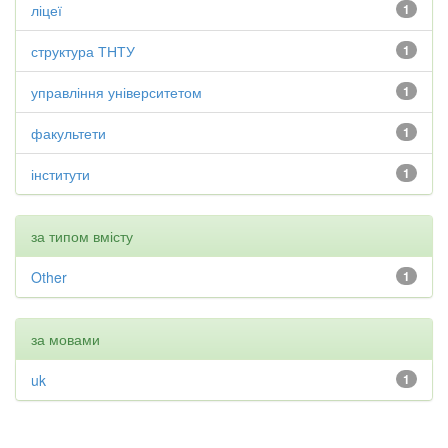
ліцеї
1
структура ТНТУ
1
управління університетом
1
факультети
1
інститути
1
за типом вмісту
Other
1
за мовами
uk
1