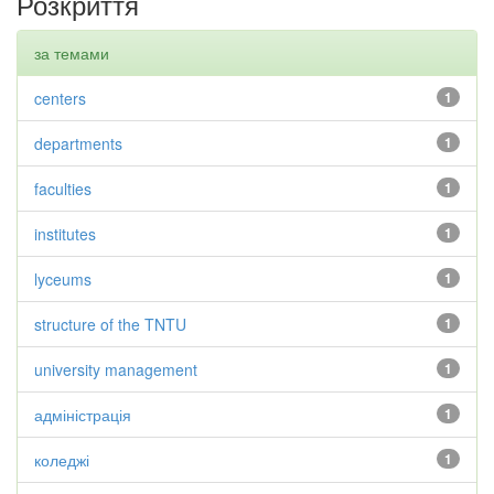
Розкриття
за темами
centers
1
departments
1
faculties
1
institutes
1
lyceums
1
structure of the TNTU
1
university management
1
адміністрація
1
коледжі
1