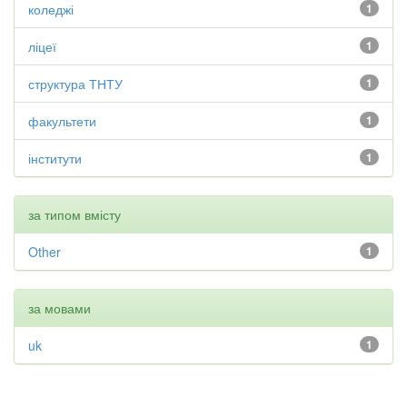
коледжі
1
ліцеї
1
структура ТНТУ
1
факультети
1
інститути
1
за типом вмісту
Other
1
за мовами
uk
1