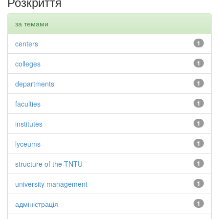
Розкриття
за темами
centers
1
colleges
1
departments
1
faculties
1
institutes
1
lyceums
1
structure of the TNTU
1
university management
1
адміністрація
1