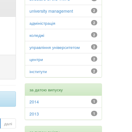
university management
2
адміністрація
2
коледжі
2
управління університетом
2
центри
2
інститути
2
за датою випуску
2014
1
2013
1
далі