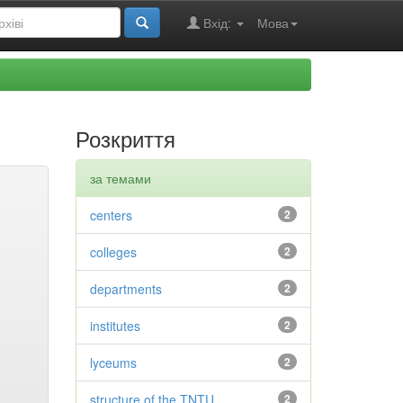
Вхід:
Мова
Розкриття
за темами
centers
2
colleges
2
departments
2
institutes
2
lyceums
2
structure of the TNTU
2