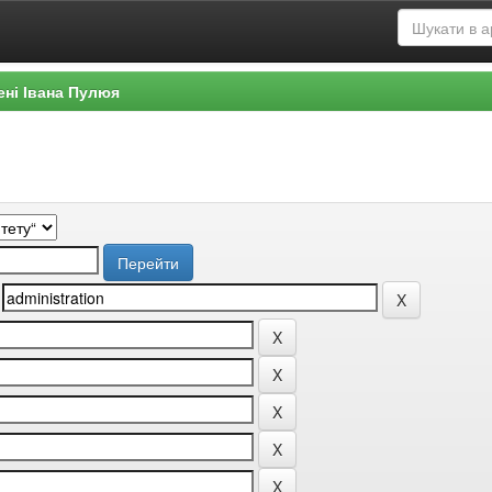
ені Івана Пулюя