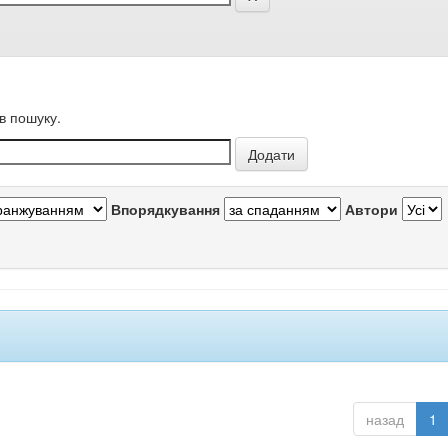
в пошуку.
Впорядкування
Автори
назад
1