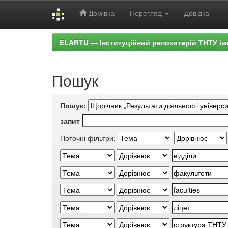
Домівка
Перегляд
Довідка
Skip
ELARTU — Інституційний репозитарій ТНТУ ім
navigation
Пошук
Пошук:
запит
Поточні фільтри: