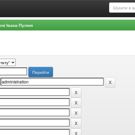
ені Івана Пулюя