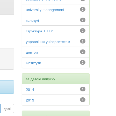
university management
2
коледжі
2
структура ТНТУ
2
управління університетом
2
центри
2
інститути
2
за датою випуску
2014
1
2013
1
далі