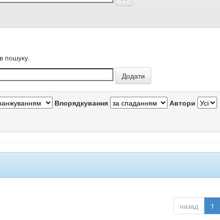
в пошуку.
Впорядкування
Автори
назад
1