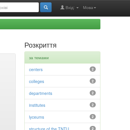
Вхід:
Мова
Розкриття
за темами
centers
2
colleges
2
departments
2
institutes
2
lyceums
2
structure of the TNTU
2