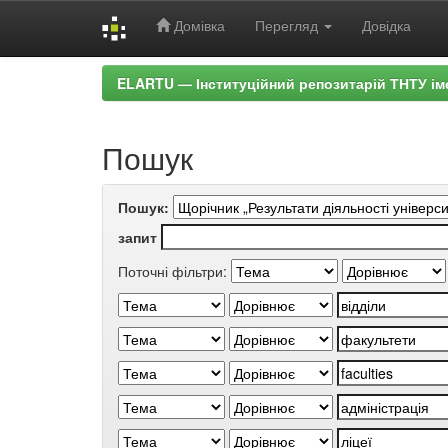
Домівка
Перегляд
Довідка
Skip
ELARTU — Інституційний репозитарій ТНТУ ім
navigation
Пошук
Пошук:
запит
Поточні фільтри: