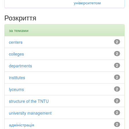
університетом
Розкриття
за темами
centers
2
colleges
2
departments
2
institutes
2
lyceums
2
structure of the TNTU
2
university management
2
адміністрація
2