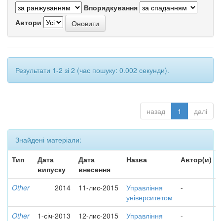
Впорядкування
Автори
Результати 1-2 зі 2 (час пошуку: 0.002 секунди).
назад
1
далі
Знайдені матеріали:
Тип
Дата
Дата
Назва
Автор(и)
випуску
внесення
Other
2014
11-лис-2015
Управління
-
університетом
Other
1-січ-2013
12-лис-2015
Управління
-