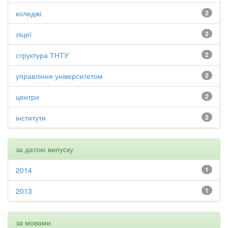
коледжі
2
ліцеї
2
структура ТНТУ
2
управління університетом
2
центри
2
інститути
2
за датою випуску
2014
1
2013
1
за мовами