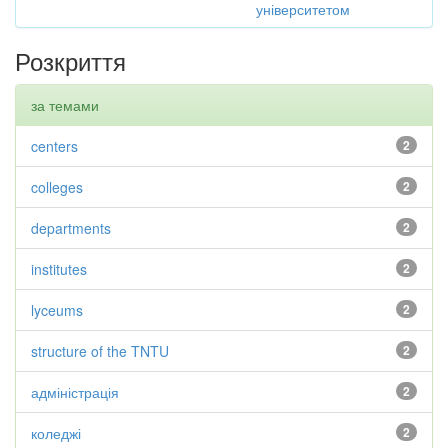
університетом
Розкриття
за темами
centers
2
colleges
2
departments
2
institutes
2
lyceums
2
structure of the TNTU
2
адміністрація
2
коледжі
2