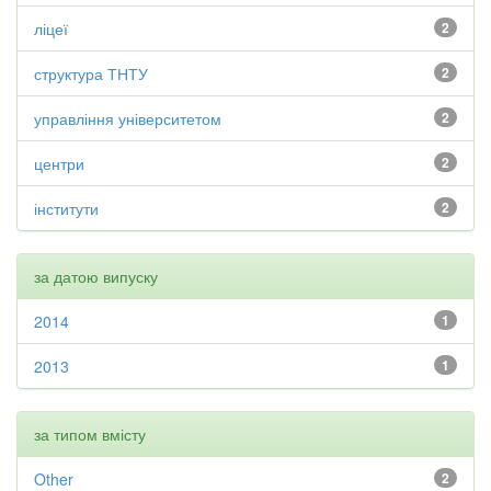
ліцеї
2
структура ТНТУ
2
управління університетом
2
центри
2
інститути
2
за датою випуску
2014
1
2013
1
за типом вмісту
Other
2