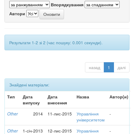
Впорядкування
Автори
Результати 1-2 зі 2 (час пошуку: 0.001 секунди).
назад
1
далі
Знайдені матеріали:
Тип
Дата
Дата
Назва
Автор(и)
випуску
внесення
Other
2014
11-лис-2015
Управління
-
університетом
Other
1-січ-2013
12-лис-2015
Управління
-