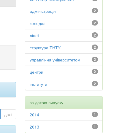
адміністрація
2
коледжі
2
ліцеї
2
структура ТНТУ
2
управління університетом
2
центри
2
інститути
2
за датою випуску
далі
2014
1
2013
1