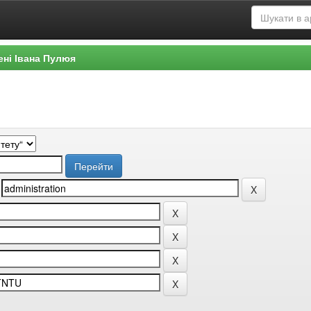
ені Івана Пулюя