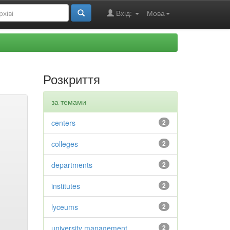
Вхід:
Мова
Розкриття
за темами
centers
2
colleges
2
departments
2
institutes
2
lyceums
2
university management
2