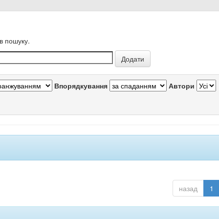
в пошуку.
Впорядкування
Автори
назад
1