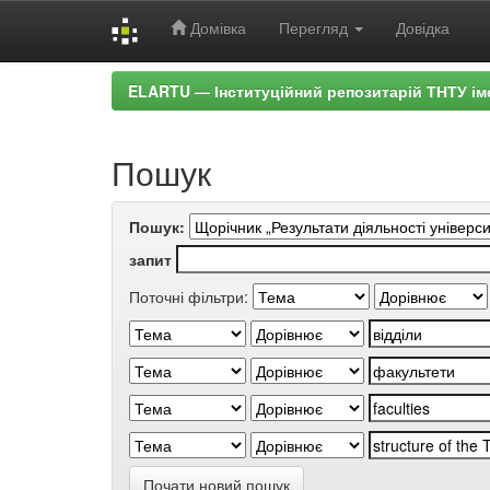
Домівка
Перегляд
Довідка
Skip
ELARTU — Інституційний репозитарій ТНТУ ім
navigation
Пошук
Пошук:
запит
Поточні фільтри:
Почати новий пошук