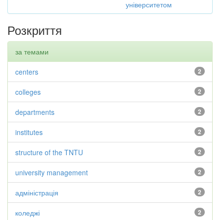
університетом
Розкриття
за темами
centers
2
colleges
2
departments
2
institutes
2
structure of the TNTU
2
university management
2
адміністрація
2
коледжі
2