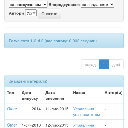
Впорядкування
Автори
Результати 1-2 зі 2 (час пошуку: 0.002 секунди).
назад
1
далі
Знайдені матеріали:
Тип
Дата
Дата
Назва
Автор(и)
випуску
внесення
Other
2014
11-лис-2015
Управління
-
університетом
Other
1-січ-2013
12-лис-2015
Управління
-