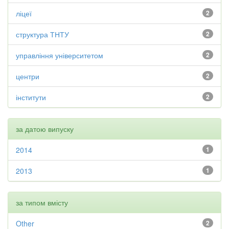
ліцеї
2
структура ТНТУ
2
управління університетом
2
центри
2
інститути
2
за датою випуску
2014
1
2013
1
за типом вмісту
Other
2