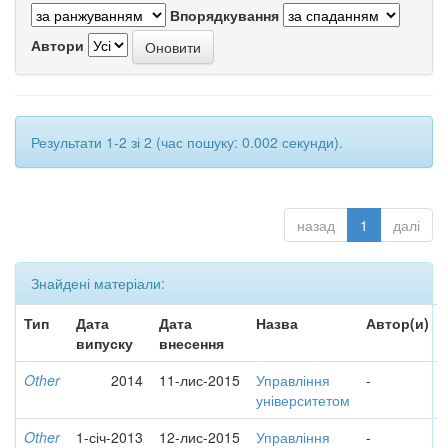
Впорядкування
Автори
Результати 1-2 зі 2 (час пошуку: 0.002 секунди).
назад
1
далі
Знайдені матеріали:
Тип
Дата
Дата
Назва
Автор(и)
випуску
внесення
Other
2014
11-лис-2015
Управління
-
університетом
Other
1-січ-2013
12-лис-2015
Управління
-