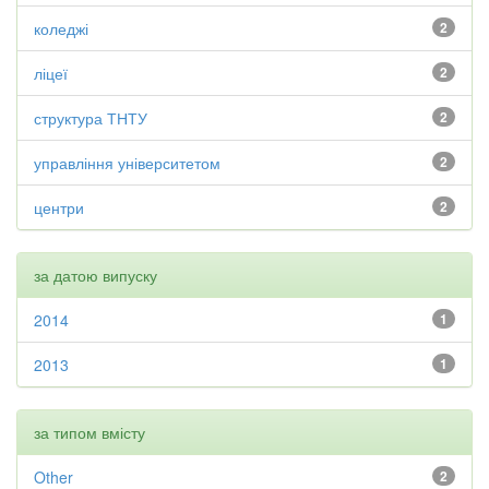
коледжі
2
ліцеї
2
структура ТНТУ
2
управління університетом
2
центри
2
за датою випуску
2014
1
2013
1
за типом вмісту
Other
2