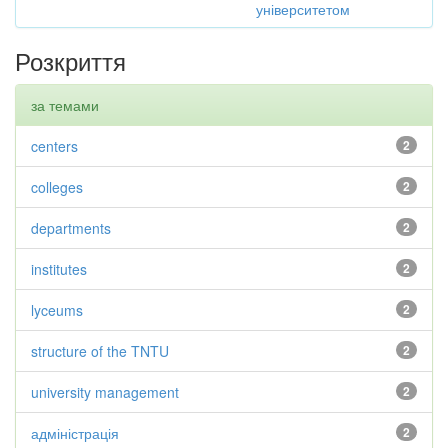
університетом
Розкриття
за темами
centers
2
colleges
2
departments
2
institutes
2
lyceums
2
structure of the TNTU
2
university management
2
адміністрація
2