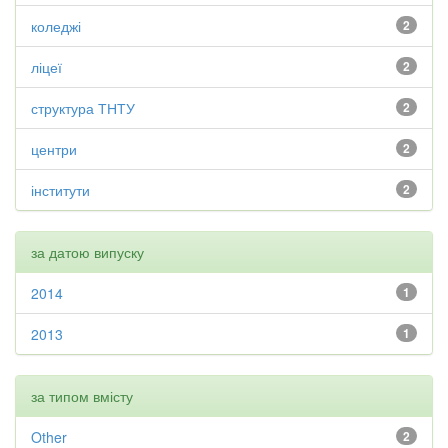
коледжі
2
ліцеї
2
структура ТНТУ
2
центри
2
інститути
2
за датою випуску
2014
1
2013
1
за типом вмісту
Other
2