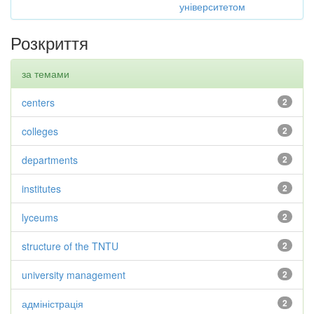
університетом
Розкриття
за темами
centers
2
colleges
2
departments
2
institutes
2
lyceums
2
structure of the TNTU
2
university management
2
адміністрація
2