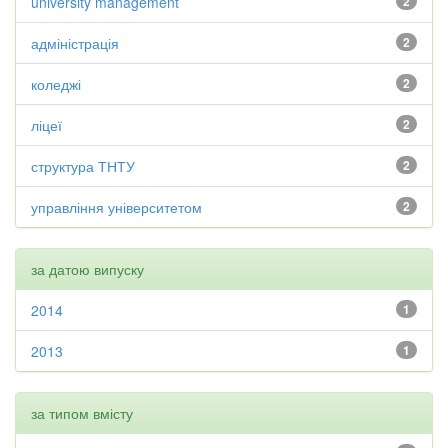
university management
2
адміністрація
2
коледжі
2
ліцеї
2
структура ТНТУ
2
управління університетом
2
за датою випуску
2014
1
2013
1
за типом вмісту