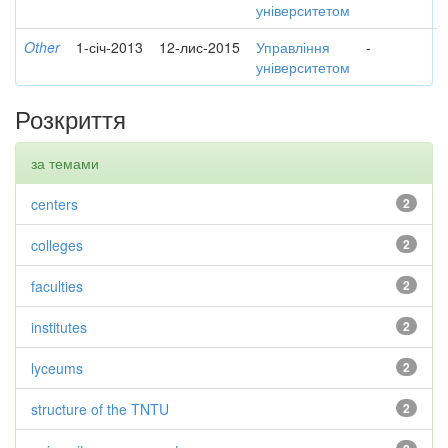
університетом
Other
1-січ-2013
12-лис-2015
Управління
-
університетом
Розкриття
за темами
centers
2
colleges
2
faculties
2
institutes
2
lyceums
2
structure of the TNTU
2