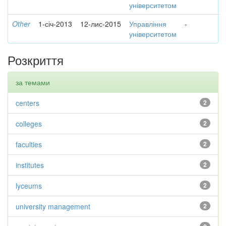
університетом
Other
1-січ-2013
12-лис-2015
Управління
-
університетом
Розкриття
за темами
centers
2
colleges
2
faculties
2
institutes
2
lyceums
2
university management
2