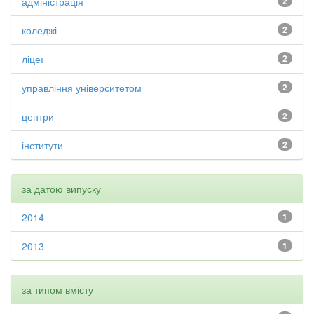
адміністрація
2
коледжі
2
ліцеї
2
управління університетом
2
центри
2
інститути
2
за датою випуску
2014
1
2013
1
за типом вмісту