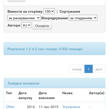
Вивести на сторінку
|
Сортування
Впорядкування
Автори
Результати 1-2 зі 2 (час пошуку: 0.002 секунди).
назад
1
далі
Знайдені матеріали:
Тип
Дата
Дата
Назва
Автор(и)
випуску
внесення
Other
2014
11-лис-2015
Управління
-