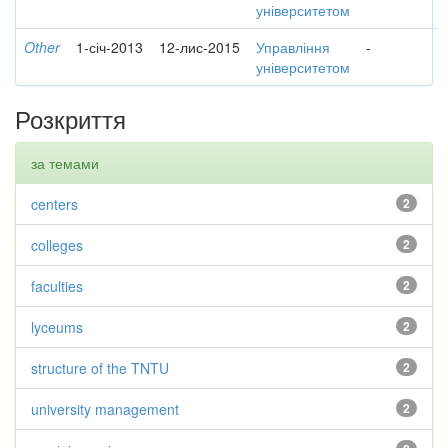
університетом
Other
1-січ-2013
12-лис-2015
Управління
-
університетом
Розкриття
за темами
centers
2
colleges
2
faculties
2
lyceums
2
structure of the TNTU
2
university management
2