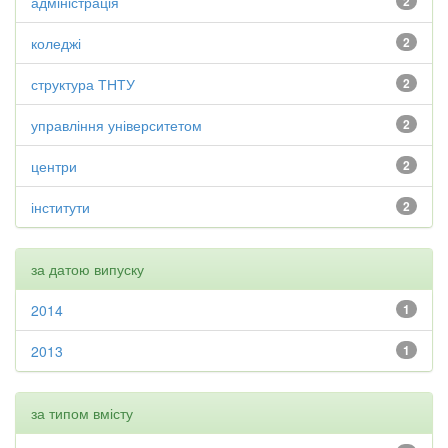
адміністрація
2
коледжі
2
структура ТНТУ
2
управління університетом
2
центри
2
інститути
2
за датою випуску
2014
1
2013
1
за типом вмісту