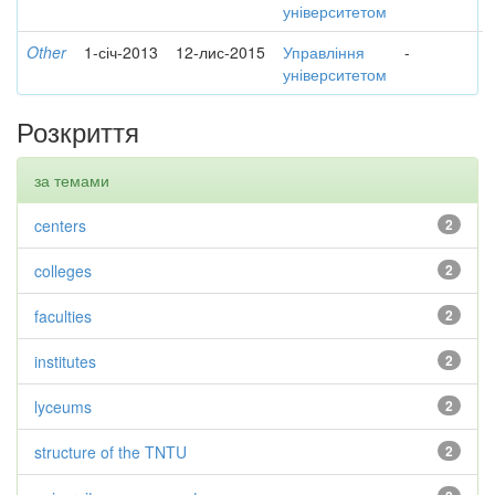
університетом
Other
1-січ-2013
12-лис-2015
Управління
-
університетом
Розкриття
за темами
centers
2
colleges
2
faculties
2
institutes
2
lyceums
2
structure of the TNTU
2