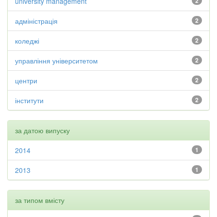
university management
2
адміністрація
2
коледжі
2
управління університетом
2
центри
2
інститути
2
за датою випуску
2014
1
2013
1
за типом вмісту