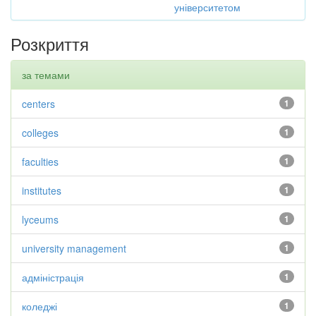
університетом
Розкриття
за темами
centers
1
colleges
1
faculties
1
institutes
1
lyceums
1
university management
1
адміністрація
1
коледжі
1