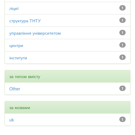
ліцеї
1
структура ТНТУ
1
управління університетом
1
центри
1
інститути
1
за типом вмісту
Other
1
за мовами
uk
1